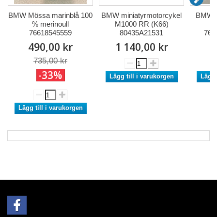
BMW Mössa marinblå 100
BMW miniatyrmotorcykel
BMW Sp
% merinoull
M1000 RR (K66)
76618545559
80435A21531
766
490,00 kr
1 140,00 kr
3
735,00 kr
-33%
Lägg till i varukorgen
Lägg 
Lägg till i varukorgen