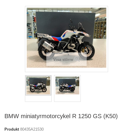
Visa större
BMW miniatyrmotorcykel R 1250 GS (K50)
Produkt
80435A21530