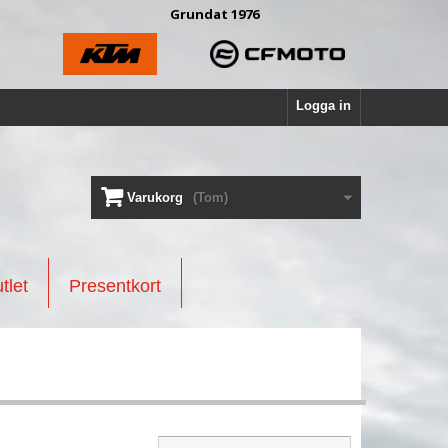
Grundat 1976
Logga in
Varukorg
(Tom)
tlet
Presentkort