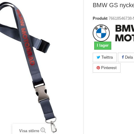
BMW GS nycke
Produkt
76618546738-
I lager
Twittra
Dela
Pinterest
Visa större