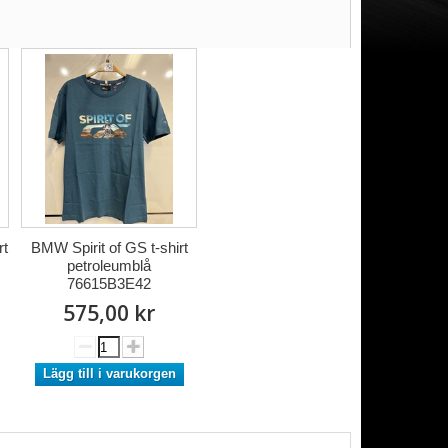
rt
BMW Spirit of GS t-shirt
petroleumblå
76615B3E42
575,00 kr
Lägg till i varukorgen