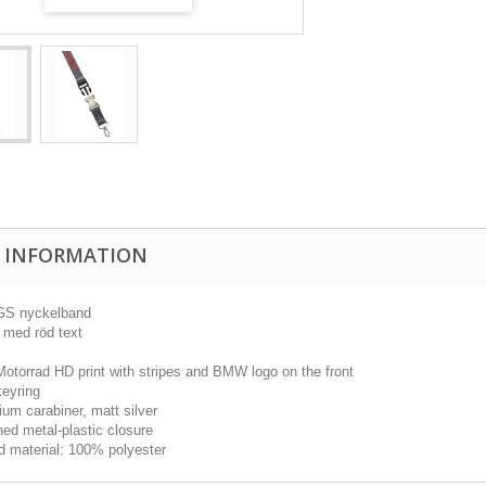
 INFORMATION
S nyckelband
 med röd text
torrad HD print with stripes and BMW logo on the front
keyring
um carabiner, matt silver
ed metal-plastic closure
d material: 100% polyester