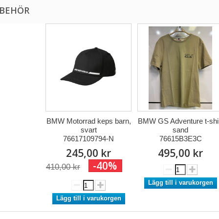
LBEHÖR
BMW Motorrad keps barn,
BMW GS Adventure t-shi
svart
sand
76617109794-N
76615B3E3C
245,00 kr
495,00 kr
-40%
410,00 kr
Lägg till i varukorgen
Lägg till i varukorgen