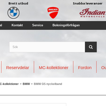
Brett utbud
Snabba leveranser
al
Kontakt
Service
Bokningsförfrågan
Reservdelar
MC-kollektioner
Fordon
Ou
C-kollektioner
>
BMW
>
BMW GS nyckelband