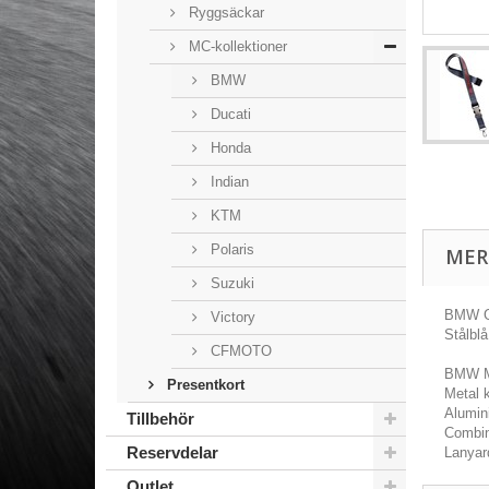
Ryggsäckar
MC-kollektioner
BMW
Ducati
Honda
Indian
KTM
Polaris
MER
Suzuki
BMW G
Victory
Stålblå
CFMOTO
BMW Mo
Presentkort
Metal 
Alumini
Tillbehör
Combin
Reservdelar
Lanyar
Outlet