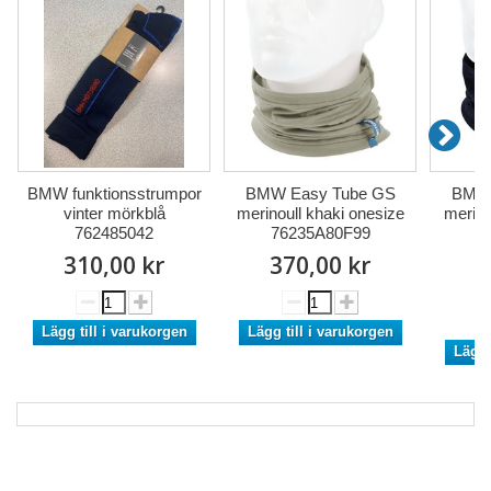
BMW funktionsstrumpor
BMW Easy Tube GS
BMW 
vinter mörkblå
merinoull khaki onesize
merino
762485042
76235A80F99
7
310,00 kr
370,00 kr
3
Lägg till i varukorgen
Lägg till i varukorgen
Lägg 