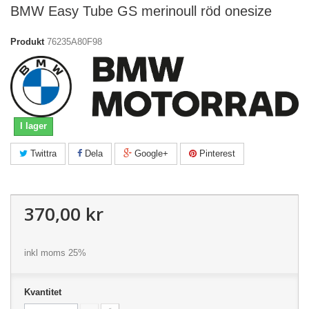
BMW Easy Tube GS merinoull röd onesize
Produkt
76235A80F98
I lager
Twittra
Dela
Google+
Pinterest
370,00 kr
inkl moms 25%
Kvantitet