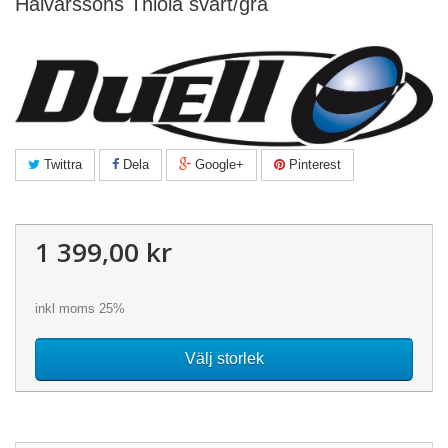
Halvarssons Thiola svart/grå
Twittra
Dela
Google+
Pinterest
1 399,00 kr
inkl moms 25%
Välj storlek