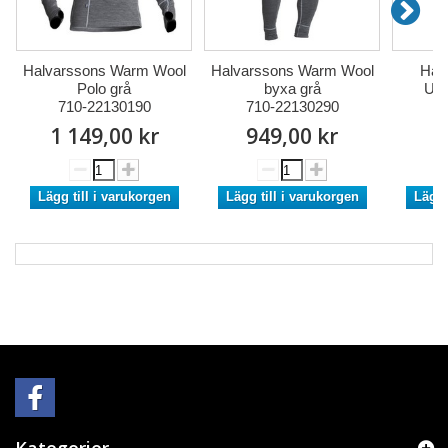
Halvarssons Warm Wool
Halvarssons Warm Wool
Hal
Polo grå
byxa grå
Und
710-22130190
710-22130290
7
1 149,00 kr
949,00 kr
2
Lägg till i varukorgen
Lägg till i varukorgen
Lägg 