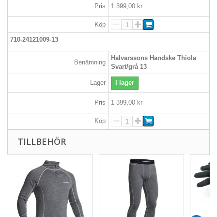
Pris
1 399,00 kr
Köp
710-24121009-13
Halvarssons Handske Thiola
Benämning
Svart/grå 13
Lager
I lager
Pris
1 399,00 kr
Köp
TILLBEHÖR