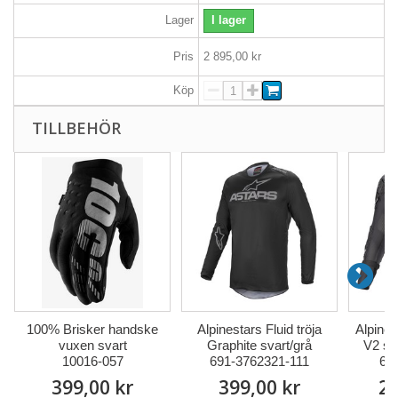
Lager
I lager
Pris
2 895,00 kr
Köp
TILLBEHÖR
100% Brisker handske
Alpinestars Fluid tröja
Alpines
vuxen svart
Graphite svart/grå
V2 sk
10016-057
691-3762321-111
69
399,00 kr
399,00 kr
2 