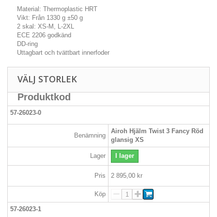
Material: Thermoplastic HRT
Vikt: Från 1330 g ±50 g
2 skal: XS-M, L-2XL
ECE 2206 godkänd
DD-ring
Uttagbart och tvättbart innerfoder
VÄLJ STORLEK
Produktkod
57-26023-0
Airoh Hjälm Twist 3 Fancy Röd
Benämning
glansig XS
Lager
I lager
Pris
2 895,00 kr
Köp
57-26023-1