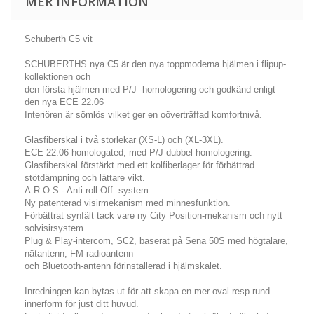
MER INFORMATION
Schuberth C5 vit
SCHUBERTHS nya C5 är den nya toppmoderna hjälmen i flipup-
kollektionen och
den första hjälmen med P/J -homologering och godkänd enligt
den nya ECE 22.06
Interiören är sömlös vilket ger en oöverträffad komfortnivå.
Glasfiberskal i två storlekar (XS-L) och (XL-3XL).
ECE 22.06 homologated, med P/J dubbel homologering.
Glasfiberskal förstärkt med ett kolfiberlager för förbättrad
stötdämpning och lättare vikt.
A.R.O.S - Anti roll Off -system.
Ny patenterad visirmekanism med minnesfunktion.
Förbättrat synfält tack vare ny City Position-mekanism och nytt
solvisirsystem.
Plug & Play-intercom, SC2, baserat på Sena 50S med högtalare,
nätantenn, FM-radioantenn
och Bluetooth-antenn förinstallerad i hjälmskalet.
Inredningen kan bytas ut för att skapa en mer oval resp rund
innerform för just ditt huvud.