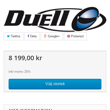
Twittra
Dela
Google+
Pinterest
8 199,00 kr
inkl moms 25%
Välj storlek