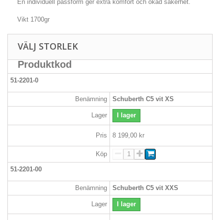
En individuell passform ger extra komfort och ökad säkerhet.
Vikt 1700gr
VÄLJ STORLEK
Produktkod
51-2201-0
Benämning
Schuberth C5 vit XS
Lager
I lager
Pris
8 199,00 kr
Köp
51-2201-00
Benämning
Schuberth C5 vit XXS
Lager
I lager