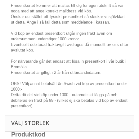
Presentkortet kommer att mailas till dig för egen utskrift så var
noga med att ange korrekt maildress vid köp.
Önskar du istället ett fysiskt presentkort så skickar vi självklart
ut detta. Ange i så fall detta som meddelande i kassan.
Vid köp av endast presentkort utgår ingen frakt även om
ordersumman understiger 1000 kronor.
Eventuellt debiterad fraktavgift avdrages då manuellt av oss efter
avslutat köp.
För närvarande går det endast att lösa in presentkort i vår butik i
Bromölla.
Presentkortet är giltigt i 2 år från utfärdandedatum.
OBS! Välj annat betalsätt än Swish vid köp av presentkort under
1000:-
Detta då det vid köp under 1000:- automatiskt läggs på och
debiteras en frakt på 99:- (vilket ej ska betalas vid köp av endast
presentkort).
VÄLJ STORLEK
Produktkod