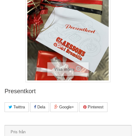
Visa större
Presentkort
Twittra
Dela
Google+
Pinterest
Pris från