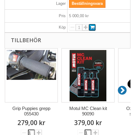
Lager
Beställningsvara
Pris
5 000,00 kr
Köp
TILLBEHÖR
Grip Puppies grepp
Motul MC Clean kit
Oxf
055430
90090
st
279,00 kr
379,00 kr
1