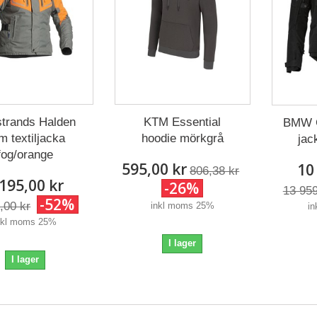
strands Halden
KTM Essential
BMW G
m textiljacka
hoodie mörkgrå
jac
fog/orange
595,00 kr
10
806,38 kr
 195,00 kr
-26%
13 959
-52%
,00 kr
inkl moms 25%
i
nkl moms 25%
I lager
I lager