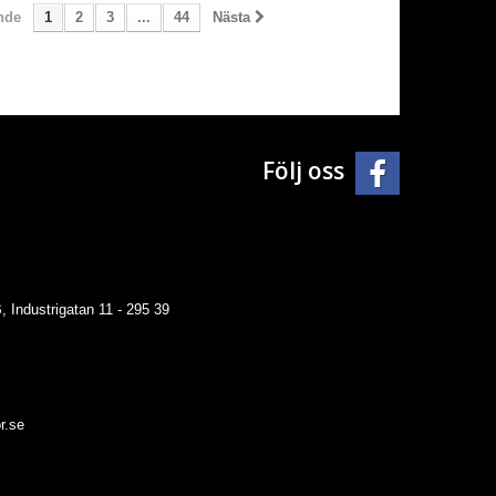
nde
1
2
3
...
44
Nästa
Följ oss
 Industrigatan 11 - 295 39
r.se