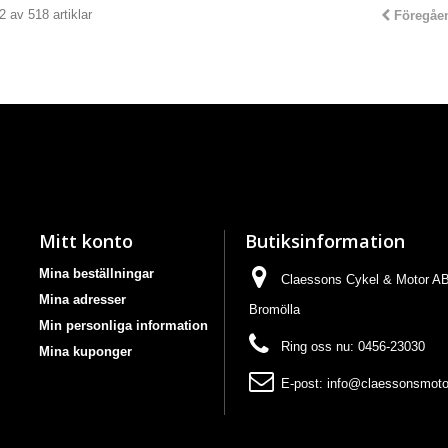
2 av 518 artiklar
Föregåe
Mitt konto
Butiksinformation
Mina beställningar
Claessons Cykel & Motor AB,
Mina adresser
Bromölla
Min personliga information
Ring oss nu:
0456-23030
Mina kuponger
E-post:
info@claessonsmoto