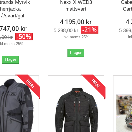
trands Myrvik
Caber
Nexx X.WED3
herrjacka
Car
mattsvart
rå/svart/gul
4 
4 195,00 kr
 747,00 kr
-21%
5 399
5 298,00 kr
-50%
,00 kr
i
inkl moms 25%
nkl moms 25%
I lager
I lager
REA!
REA!