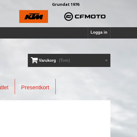
Grundat 1976
Logga in
Varukorg
(Tom)
tlet
Presentkort