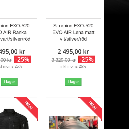
pion EXO-520
Scorpion EXO-520
 AIR Ranka
EVO AIR Lena matt
vart/silver/röd
vit/silver/röd
495,00 kr
2 495,00 kr
-25%
-25%
,00 kr
3 329,00 kr
nkl moms 25%
inkl moms 25%
I lager
I lager
REA!
REA!