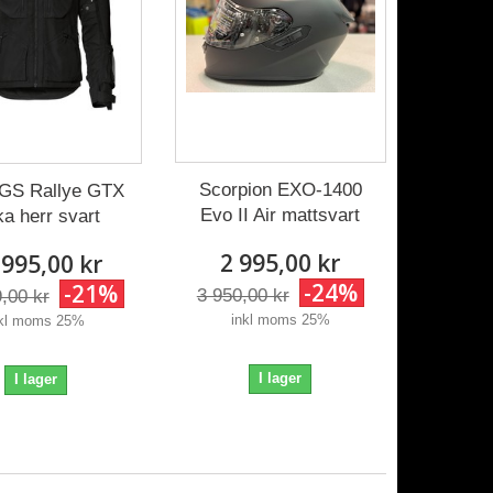
Scorpion EXO-1400
S Rallye GTX
Evo II Air mattsvart
ka herr svart
2 995,00 kr
 995,00 kr
-24%
-21%
3 950,00 kr
,00 kr
inkl moms 25%
nkl moms 25%
I lager
I lager