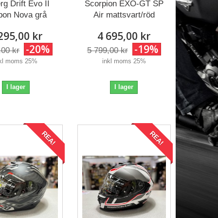
g Drift Evo II
Scorpion EXO-GT SP
bon Nova grå
Air mattsvart/röd
295,00 kr
4 695,00 kr
-20%
-19%
,00 kr
5 799,00 kr
nkl moms 25%
inkl moms 25%
I lager
I lager
REA!
REA!