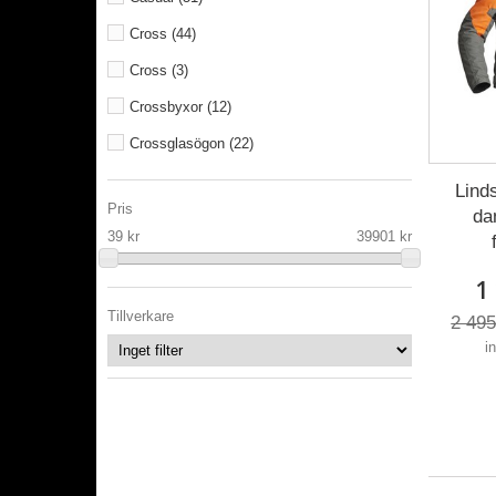
Cross
(44)
Cross
(3)
Crossbyxor
(12)
Crossglasögon
(22)
Crosskydd
(5)
Lind
Pris
da
Crosströjor
(7)
39
kr
39901
kr
Custom
(1)
1
Diverse
(40)
Tillverkare
2 495
Ducati
(33)
i
Ducati
(40)
Fotpinnar och pedaler
(1)
Halskragar och huvor
(8)
Handskar
(37)