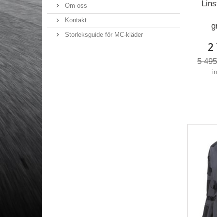
Lins
Om oss
Kontakt
g
Storleksguide för MC-kläder
2
5 495
i