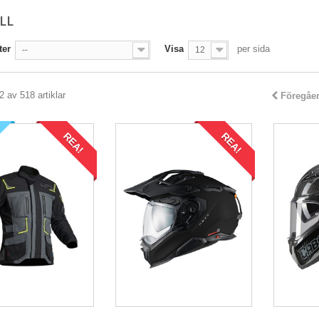
LL
ter
Visa
per sida
--
12
2 av 518 artiklar
Föregåe
REA!
REA!