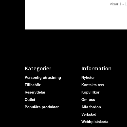
Handtag och handskydd
(5)
Visar 1 - 1
Hjälmar
(30)
Honda
(15)
Honda
(14)
Indian
(18)
Indian
(18)
Intercom
(2)
Kategorier
Information
Intercom till MC-hjälm
(3)
Personlig utrustning
Nyheter
Jackor
(71)
Tillbehör
Kontakta oss
Jackor
(9)
Reservdelar
Köpvillkor
KTM
(28)
Outlet
Om oss
KTM
(40)
Populära produkter
Alla fordon
Verkstad
Kedjor
(1)
Webbplatskarta
Kepsar och mössor
(9)