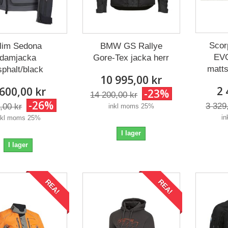
Scor
lim Sedona
BMW GS Rallye
EVO
damjacka
Gore-Tex jacka herr
matts
sphalt/black
10 995,00 kr
2 
 600,00 kr
-23%
14 200,00 kr
-26%
3 329
,00 kr
inkl moms 25%
i
nkl moms 25%
I lager
I lager
REA!
REA!