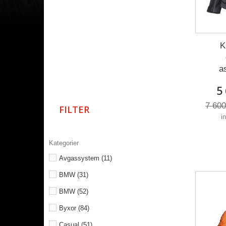
K
a
5
7 600
FILTER
i
Kategorier
Avgassystem
(11)
BMW
(31)
BMW
(52)
Byxor
(84)
Casual
(51)