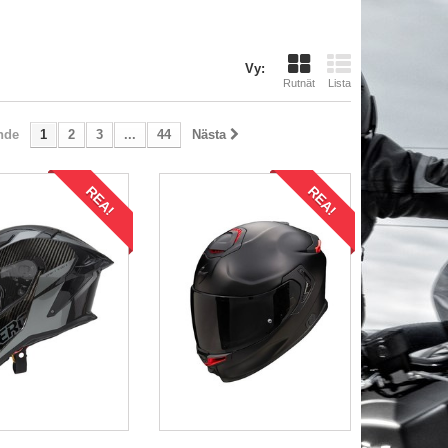
Vy:
Rutnät
Lista
nde
1
2
3
...
44
Nästa
REA!
REA!