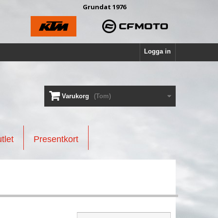
Grundat 1976
Logga in
Varukorg
(Tom)
tlet
Presentkort