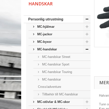
HANDSKAR
Personlig utrustning
MC-hjälmar
MC-jackor
MC-byxor
MC-handskar
MC-handskar Street
MC-handskar Sport
MC-handskar Touring
MC-handskar
MER
Cross/adventure
Tillbehör till MC-handskar
Halvar
MC-stövlar & MC-skor
Tunn o
Kan an