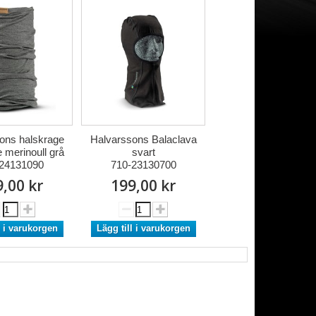
ons halskrage
Halvarssons Balaclava
 merinoull grå
svart
24131090
710-23130700
,00 kr
199,00 kr
l i varukorgen
Lägg till i varukorgen