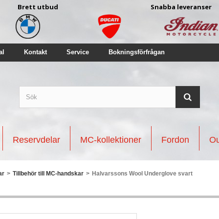
Brett utbud
Snabba leveranser
al
Kontakt
Service
Bokningsförfrågan
Reservdelar
MC-kollektioner
Fordon
Ou
ar
>
Tillbehör till MC-handskar
>
Halvarssons Wool Underglove svart