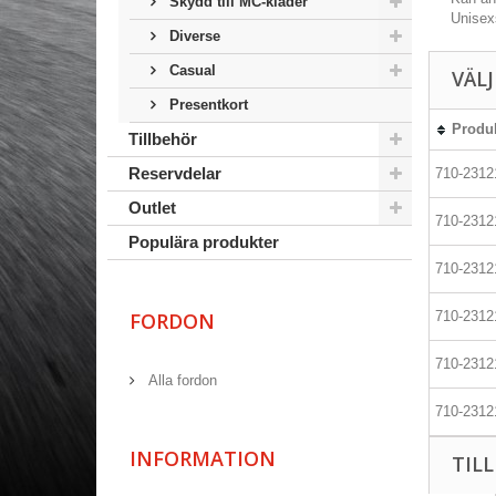
Skydd till MC-kläder
Unisex
Diverse
Casual
VÄL
Presentkort
Produ
Tillbehör
Reservdelar
710-2312
Outlet
710-2312
Populära produkter
710-2312
FORDON
710-2312
710-2312
Alla fordon
710-2312
INFORMATION
TIL