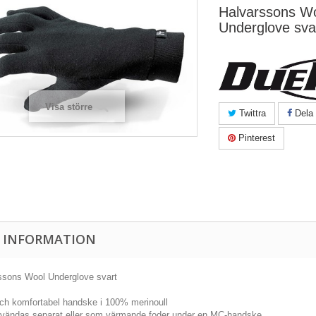
Halvarssons W
Underglove sva
Visa större
Twittra
Dela
Pinterest
 INFORMATION
ssons Wool Underglove svart
ch komfortabel handske i 100% merinoull
vändas separat eller som värmande foder under en MC-handske