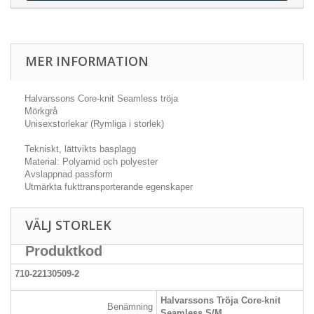
MER INFORMATION
Halvarssons Core-knit Seamless tröja
Mörkgrå
Unisexstorlekar (Rymliga i storlek)
Tekniskt, lättvikts basplagg
Material: Polyamid och polyester
Avslappnad passform
Utmärkta fukttransporterande egenskaper
VÄLJ STORLEK
Produktkod
710-22130509-2
Halvarssons Tröja Core-knit
Benämning
Seamless S/M