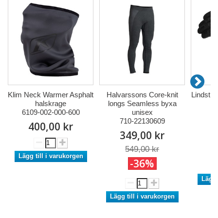
Klim Neck Warmer Asphalt
Halvarssons Core-knit
Lindstr
halskrage
longs Seamless byxa
7
6109-002-000-600
unisex
7
710-22130609
400,00 kr
1
349,00 kr
549,00 kr
Lägg till i varukorgen
-36%
Lägg 
Lägg till i varukorgen