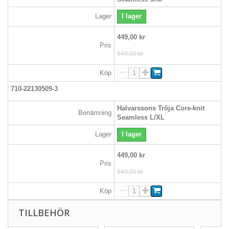
Lager
I lager
449,00 kr
Pris
649,00 kr
Köp
710-22130509-3
Halvarssons Tröja Core-knit
Benämning
Seamless L/XL
Lager
I lager
449,00 kr
Pris
649,00 kr
Köp
TILLBEHÖR