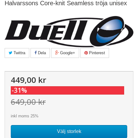
Halvarssons Core-knit Seamless tröja unisex
Twittra
Dela
Google+
Pinterest
449,00 kr
-31%
649,00 kr
inkl moms 25%
Välj storlek