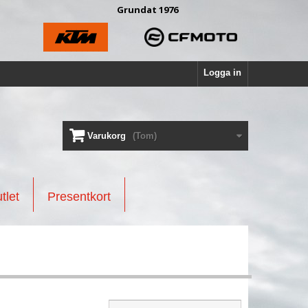
Grundat 1976
Logga in
Varukorg
(Tom)
tlet
Presentkort