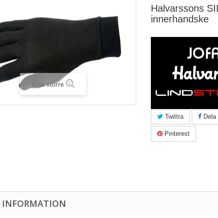
Halvarssons S
innerhandske
Visa större
Twittra
Dela
Pinterest
 INFORMATION