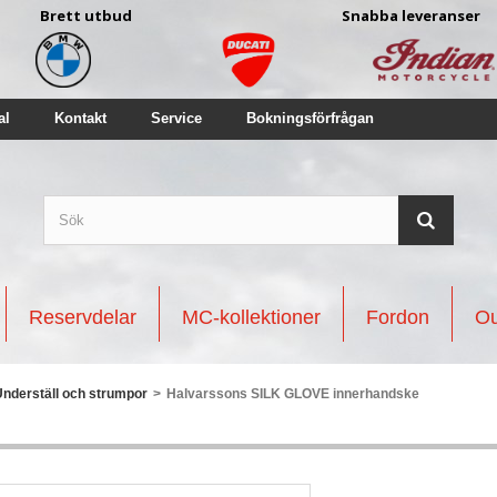
Brett utbud
Snabba leveranser
al
Kontakt
Service
Bokningsförfrågan
Reservdelar
MC-kollektioner
Fordon
Ou
Underställ och strumpor
>
Halvarssons SILK GLOVE innerhandske