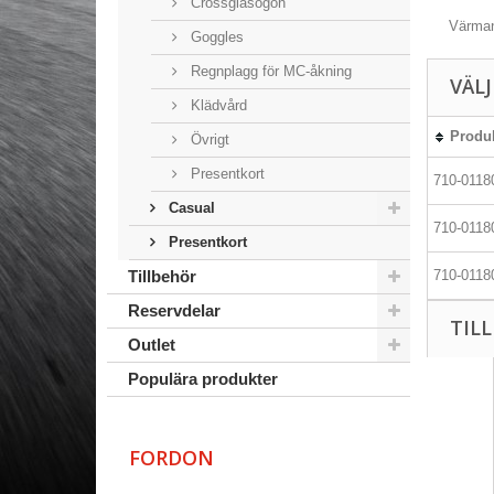
Crossglasögon
Värman
Goggles
Regnplagg för MC-åkning
VÄL
Klädvård
Produ
Övrigt
Presentkort
710-0118
Casual
710-0118
Presentkort
Tillbehör
710-0118
Reservdelar
TIL
Outlet
Populära produkter
FORDON