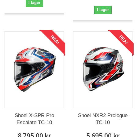
I lager
I lager
REA!
REA!
Shoei X-SPR Pro
Shoei NXR2 Prologue
Escalate TC-10
TC-10
8 795,00 kr
5 695,00 kr