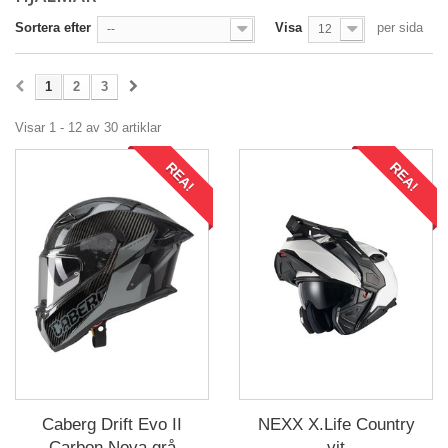
Sortera efter
Visa
per sida
--
12
1
2
3
Visar 1 - 12 av 30 artiklar
REA!
REA!
Caberg Drift Evo II
NEXX X.Life Country
Carbon Nova grå
vit