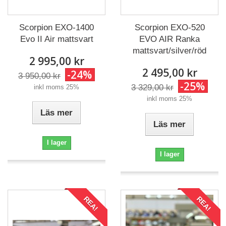
Scorpion EXO-1400
Scorpion EXO-520
Evo II Air mattsvart
EVO AIR Ranka
mattsvart/silver/röd
2 995,00 kr
2 495,00 kr
-24%
3 950,00 kr
-25%
3 329,00 kr
inkl moms 25%
inkl moms 25%
Läs mer
Läs mer
I lager
I lager
REA!
REA!