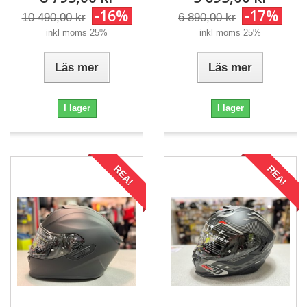
-16%
-17%
10 490,00 kr
6 890,00 kr
inkl moms 25%
inkl moms 25%
Läs mer
Läs mer
I lager
I lager
REA!
REA!