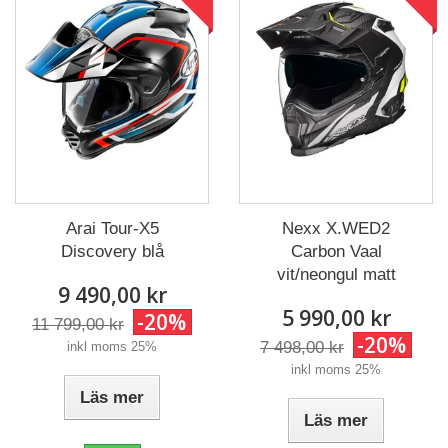
Nexx X.WED2
Arai Tour-X5
Carbon Vaal
Discovery blå
vit/neongul matt
9 490,00 kr
5 990,00 kr
-20%
11 799,00 kr
-20%
7 498,00 kr
inkl moms 25%
inkl moms 25%
Läs mer
Läs mer